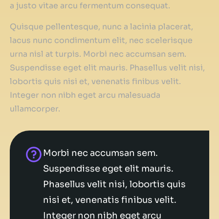
a justo vitae arcu fermentum consequat.
Quisque pellentesque, nunc a lacinia placerat,
lacus nunc condimentum elit, nec scelerisque
urna nisl at turpis. Morbi nec accumsan sem.
Suspendisse eget elit mauris. Phasellus velit nisi,
lobortis quis nisi et, venenatis finibus velit.
Integer non nibh eget arcu malesuada
ullamcorper.
Morbi nec accumsan sem.
Suspendisse eget elit mauris.
Phasellus velit nisi, lobortis quis
nisi et, venenatis finibus velit.
Integer non nibh eget arcu