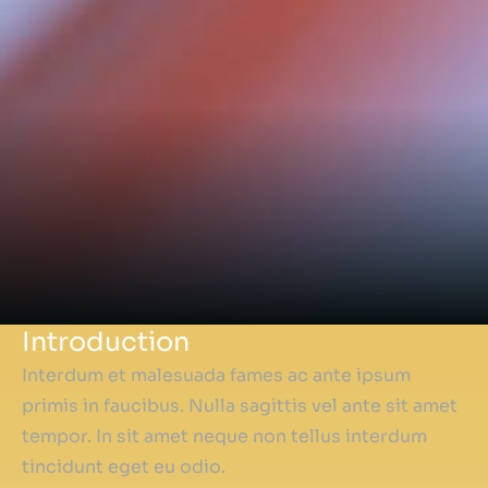
Introduction
Interdum et malesuada fames ac ante ipsum
primis in faucibus. Nulla sagittis vel ante sit amet
tempor. In sit amet neque non tellus interdum
tincidunt eget eu odio.