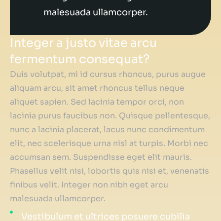
malesuada ullamcorper.
Integer a justo vitae arcu
fermentum consequat?
Duis volutpat, mi id cursus rhoncus, purus augue
aliquam arcu, sit amet rhoncus tellus neque
aliquet sapien. Sed lacinia tempor orci, non
lacinia purus faucibus non. Quisque pellentesque,
nunc a lacinia placerat, lacus nunc condimentum
elit, nec scelerisque urna nisl at turpis. Morbi nec
accumsan sem. Suspendisse eget elit mauris.
Phasellus velit nisi, lobortis quis nisi et, venenatis
finibus velit. Integer non nibh eget arcu
malesuada ullamcorper.
Vestibulum et ultrices posuere cubilia