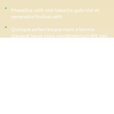
Phasellus velit nisi lobortis quis nisi et
venenatis finibus velit
Quisque pellentesque nunc a lacinia
placerat lacus nunc condimentum elit nec
+470 pellentesque nunc a lacus dolor
lacinia tempor orci
Dolor at bibendum - pellentesque nunc a
lacus glavrida ipsum dolor