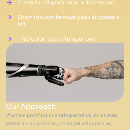
Curabitur aliquam dolor at bibendum
Etiam id quam tempus justo at posuere
est
+150 dolor lacinia tempor orci
Our Approach
Vivamus porttitor scelerisque tellus, in ultrices
metus. In lacus lectus, porta vel vulputate ac,