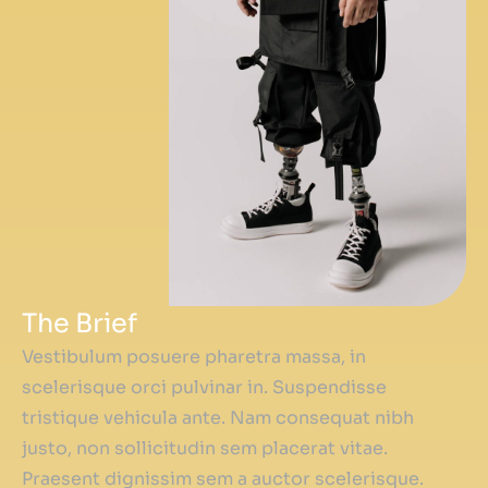
The Brief
Vestibulum posuere pharetra massa, in
scelerisque orci pulvinar in. Suspendisse
tristique vehicula ante. Nam consequat nibh
justo, non sollicitudin sem placerat vitae.
Praesent dignissim sem a auctor scelerisque.