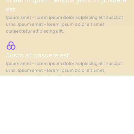
Etiam id quam tempus justo at posuere
est
Ipsum amet – lorem ipsum dolor adipiscing elit suscipit
urna. Ipsum amet – lorem ipsum dolor sit amet,
consectetur adipiscing elit.
Justo at posuere est
Ipsum amet – lorem ipsum dolor adipiscing elit suscipit
urna. Ipsum amet – lorem ipsum dolor sit amet,
consectetur adipiscing elit. Etiam id quam tempus justo
at posuere est!
Maecenas lorem dolor amet!
Ipsum amet – lorem ipsum dolor. Donec non porttitor
nunc. Curabitur et mattis. Maecenas sit amet commodo
lorem ipsum dolor tellut!