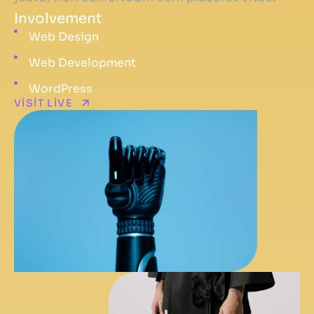
Involvement
Web Design
Web Development
WordPress
VISIT LIVE