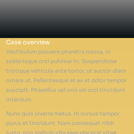
Case overview
Vestibulum posuere pharetra massa, in
scelerisque orci pulvinar in. Suspendisse
tristique vehicula ante tortor, ut auctor diam
ornare ut. Pellentesque et ex et dolor tempor
suscipit. Phasellus vel orci vel orci tincidunt
interdum.
Nunc quis viverra metus. In cursus tempor
purus et tincidunt. Nam consequat nibh
justo, non sollicitudin sem placerat vitae.